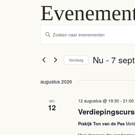
Evenemen
Evenementen
Vul
een
Zoeken
keyword
en
in.
Nu
 - 
7 sep
Vandaag
Zoek
weergeven
Selecteer
voor
een
Evenementen
navigatie
augustus 2026
datum.
met
keyword.
12 augustus @ 19:30
-
21:00
WO
12
Verdiepingscur
Prakijk Ton van de Pas
Meld