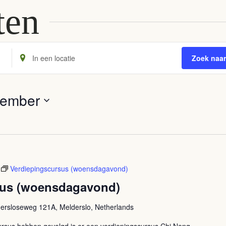
ten
Voer
Zoek naa
locatie
in.
Zoek
tember
naar
Evenementen
per
locatie.
Verdiepingscursus (woensdagavond)
sus (woensdagavond)
ersloseweg 121A, Melderslo, Netherlands