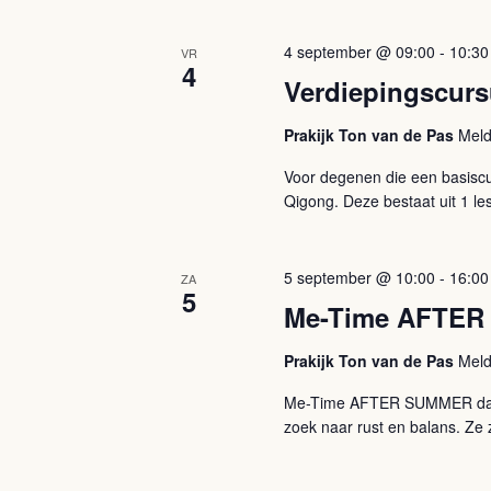
4 september @ 09:00
-
10:30
VR
4
Verdiepingscurs
Prakijk Ton van de Pas
Meld
Voor degenen die een basiscu
Qigong. Deze bestaat uit 1 les
5 september @ 10:00
-
16:00
ZA
5
Me-Time AFTER
Prakijk Ton van de Pas
Meld
Me-Time AFTER SUMMER dag I
zoek naar rust en balans. Ze z