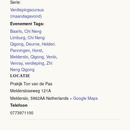
Serie:
Verdiepingscursus
(maandagavond)
Evenement Tags:
Baarlo
,
Chi Neng
Limburg
,
Chi Neng
Qigong
,
Deurne
,
Helden.
Panningen
,
Horst
,
Melderslo
,
Qigong
,
Venlo
,
Venray
,
verdieping
,
Zhi
Neng Qigong
LOCATIE
Prakijk Ton van de Pas
Meldersloseweg 121A
Melderslo
,
5962AA
Netherlands
+ Google Maps
Telefoon
0773971100