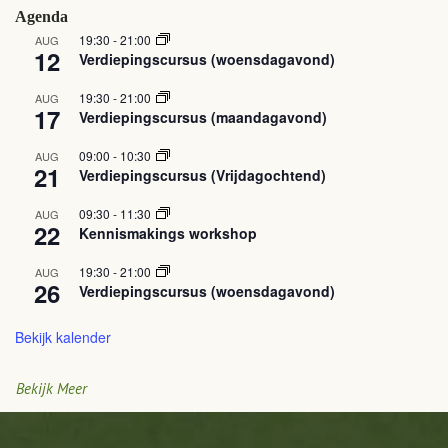
Agenda
19:30
-
21:00
AUG
12
Verdiepingscursus (woensdagavond)
19:30
-
21:00
AUG
17
Verdiepingscursus (maandagavond)
09:00
-
10:30
AUG
21
Verdiepingscursus (Vrijdagochtend)
09:30
-
11:30
AUG
22
Kennismakings workshop
19:30
-
21:00
AUG
26
Verdiepingscursus (woensdagavond)
Bekijk kalender
Bekijk Meer