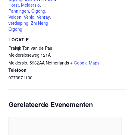
Horst
,
Melderslo
,
Panningen
,
Qigong
,
Velden
,
Venlo
,
Venray
,
verdieping
,
Zhi Neng
Qigong
LOCATIE
Prakijk Ton van de Pas
Meldersloseweg 121A
Melderslo
,
5962AA
Netherlands
+ Google Maps
Telefoon
0773971100
Gerelateerde Evenementen