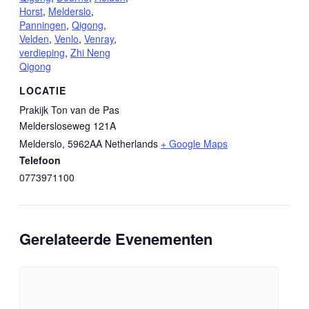
Horst
,
Melderslo
,
Panningen
,
Qigong
,
Velden
,
Venlo
,
Venray
,
verdieping
,
Zhi Neng
Qigong
LOCATIE
Prakijk Ton van de Pas
Meldersloseweg 121A
Melderslo
,
5962AA
Netherlands
+ Google Maps
Telefoon
0773971100
Gerelateerde Evenementen