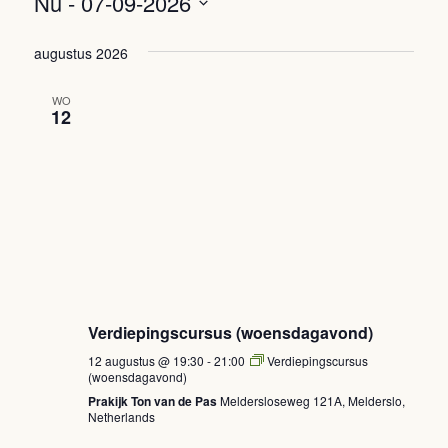
Zoeken
Nu
 - 
07-09-2026
navigatie
en
Selecteer
augustus 2026
een
weergeven
datum.
navigatie
WO
12
Verdiepingscursus (woensdagavond)
12 augustus @ 19:30
-
21:00
Verdiepingscursus
(woensdagavond)
Prakijk Ton van de Pas
Meldersloseweg 121A, Melderslo,
Netherlands