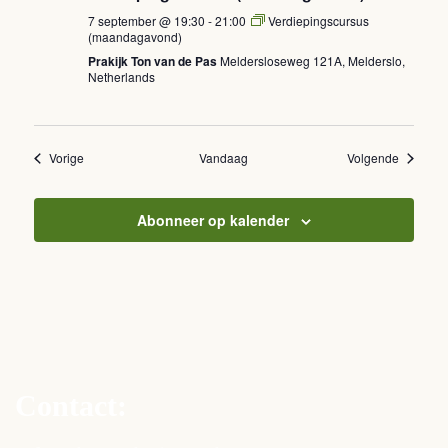
7 september @ 19:30
-
21:00
Verdiepingscursus
(maandagavond)
Prakijk Ton van de Pas
Meldersloseweg 121A, Melderslo,
Netherlands
Evenementen
Eveneme
Vorige
Vandaag
Volgende
Abonneer op kalender
Contact: