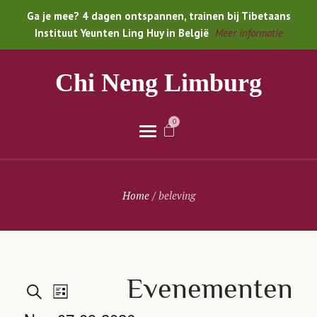
Ga je mee? 4 dagen ontspannen, trainen bij Tibetaans
Instituut Yeunten Ling Huy in België
Meer informatie
Chi Neng Limburg
0
Home
/
beleving
Evenementen
Evenementen
Evenement
Zoeken
Lijst
weergaven