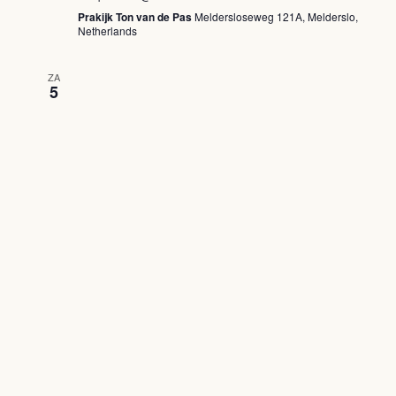
(Vrijdagochtend)
Prakijk Ton van de Pas
Meldersloseweg 121A, Melderslo,
Netherlands
ZA
5