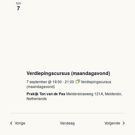
MA
7
Verdiepingscursus (maandagavond)
7 september @ 19:30
-
21:00
Verdiepingscursus
(maandagavond)
Prakijk Ton van de Pas
Meldersloseweg 121A, Melderslo,
Netherlands
Evenementen
Eveneme
Vorige
Vandaag
Volgende