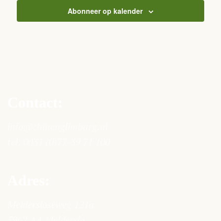
Abonneer op kalender
Contact:
info@chinenglimburg.nl
tel:
0031 (0)77-39 71 100
Adres:
Meldersloseweg 121a
5962 AA Melderslo