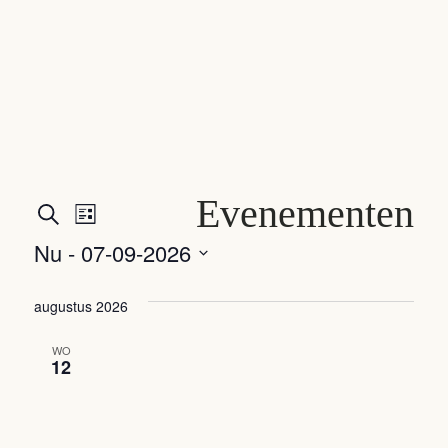
Evenementen
Evenementen
Evenement
Zoeken
Lijst
weergaven
Zoeken
Nu
 - 
07-09-2026
navigatie
Selecteer
en
een
augustus 2026
weergeven
datum.
WO
navigatie
12