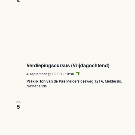
4
Verdiepingscursus (Vrijdagochtend)
Verdiepingscursus
4 september @ 09:00
-
10:30
(Vrijdagochtend)
Prakijk Ton van de Pas
Meldersloseweg 121A, Melderslo,
Netherlands
ZA
5