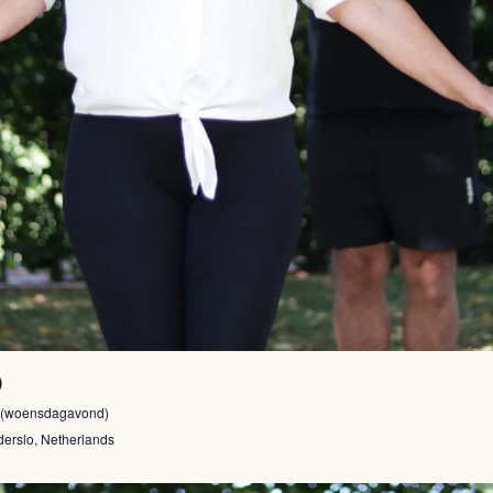
)
s (woensdagavond)
erslo, Netherlands