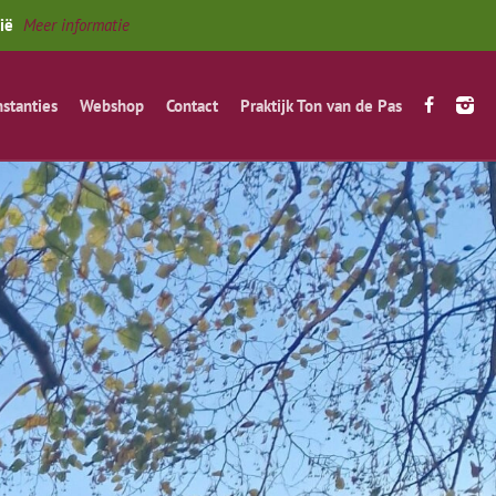
gië
Meer informatie
nstanties
Webshop
Contact
Praktijk Ton van de Pas