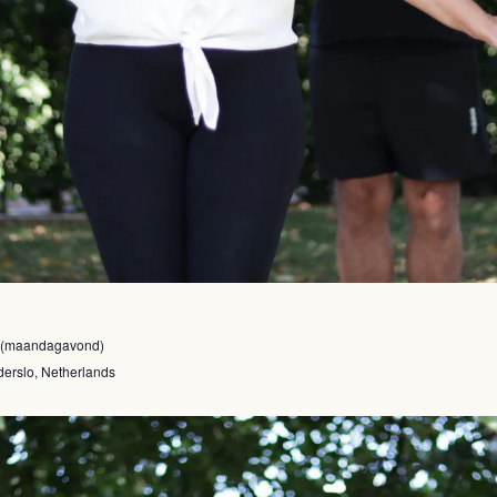
s (maandagavond)
erslo, Netherlands