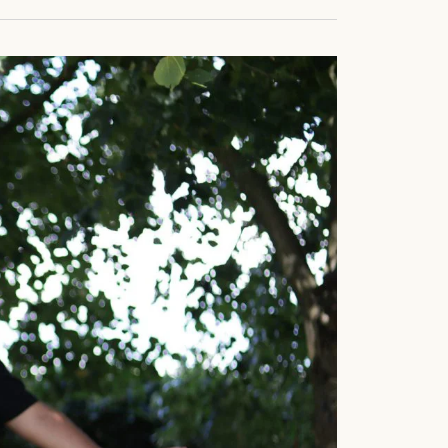
ie
ven
e