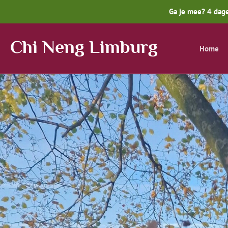
Ga je mee? 4 dage
Chi Neng Limburg
Home