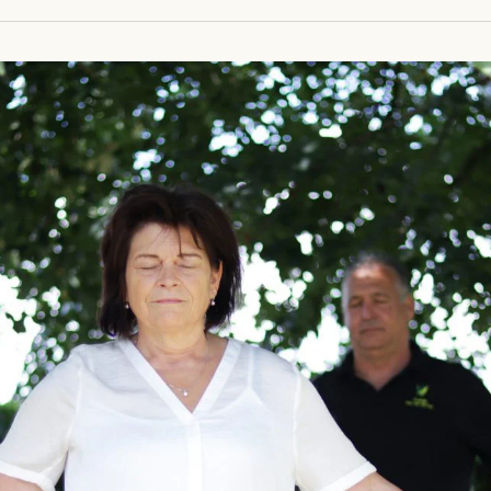
navigat
en
weerge
navigati