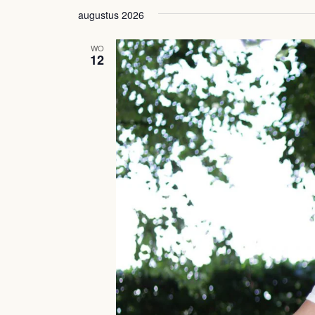
een
augustus 2026
datum.
WO
12