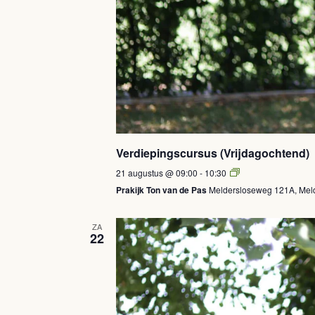
Verdiepingscursus (Vrijdagochtend)
Verdiepingscursus
21 augustus @ 09:00
-
10:30
(Vrijdagochtend)
Prakijk Ton van de Pas
Meldersloseweg 121A, Meld
ZA
22