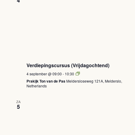
4
Verdiepingscursus (Vrijdagochtend)
Verdiepingscursus
4 september @ 09:00
-
10:30
(Vrijdagochtend)
Prakijk Ton van de Pas
Meldersloseweg 121A, Melderslo,
Netherlands
ZA
5