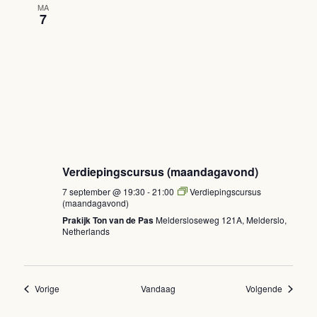
MA
7
Verdiepingscursus (maandagavond)
7 september @ 19:30
-
21:00
Verdiepingscursus
(maandagavond)
Prakijk Ton van de Pas
Meldersloseweg 121A, Melderslo,
Netherlands
Evenementen
Eveneme
Vorige
Vandaag
Volgende