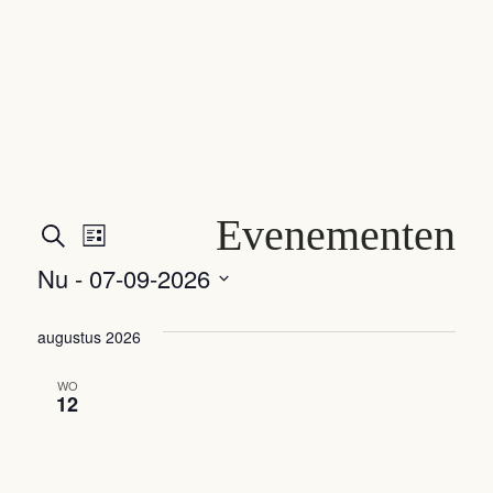
Evenementen
Evenementen
Evenement
Zoeken
Lijst
weergaven
Zoeken
Nu
 - 
07-09-2026
navigatie
Selecteer
en
een
augustus 2026
weergeven
datum.
WO
navigatie
12