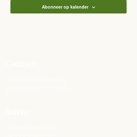
Abonneer op kalender
Contact:
info@chinenglimburg.nl
tel:
0031 (0)77-39 71 100
Adres:
Meldersloseweg 121a
5962 AA Melderslo