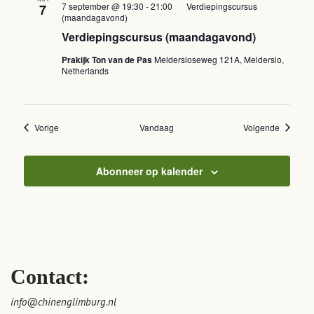
7 september @ 19:30
-
21:00
Verdiepingscursus
7
(maandagavond)
Verdiepingscursus (maandagavond)
Prakijk Ton van de Pas
Meldersloseweg 121A, Melderslo,
Netherlands
Evenementen
Eveneme
Vorige
Vandaag
Volgende
Abonneer op kalender
Contact:
info@chinenglimburg.nl