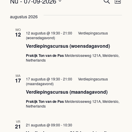
Nu
 - 
07-09-2026
Evenem
Eve
Zoeken
Lijst
wee
Selecteer
Zoeke
een
augustus 2026
navi
en
datum.
WO
weerge
12 augustus @ 19:30
-
21:00
Verdiepingscursus
12
(woensdagavond)
navigat
Verdiepingscursus (woensdagavond)
Prakijk Ton van de Pas
Meldersloseweg 121A, Melderslo,
Netherlands
MA
17 augustus @ 19:30
-
21:00
Verdiepingscursus
17
(maandagavond)
Verdiepingscursus (maandagavond)
Prakijk Ton van de Pas
Meldersloseweg 121A, Melderslo,
Netherlands
VR
Verdiepingscursus
21 augustus @ 09:00
-
10:30
21
(Vrijdagochtend)